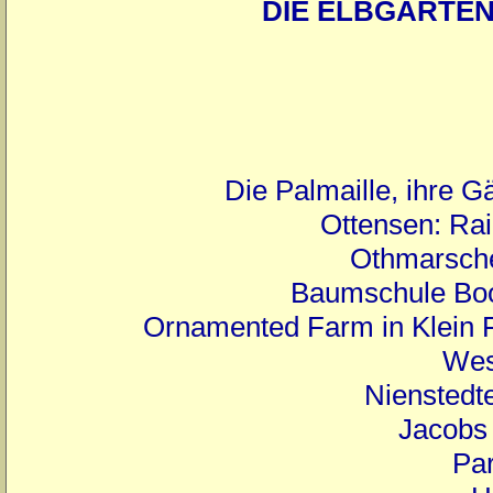
DIE ELBGÄRTE
Die Palmaille, ihre G
Ottensen: Rai
Othmarsche
Baumschule Boo
Ornamented Farm in Klein F
Wes
Nienstedt
Jacobs 
Par