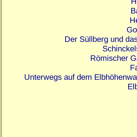
H
B
H
Go
Der Süllberg und da
Schinckel
Römischer Ga
F
Unterwegs auf dem Elbhöhenwa
El