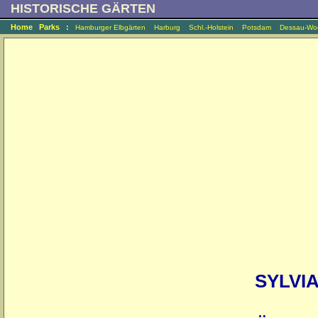
HISTORISCHE GÄRTEN
Home
Parks
:
Hamburger Elbgärten
Harburg
Schl.-Holstein
Potsdam
Dessau-Woe
SYLVI